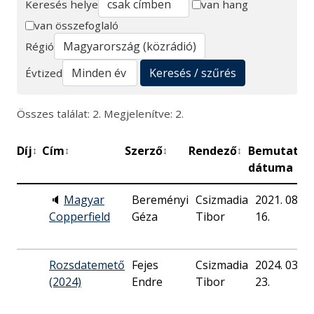
Keresés helye
van hang
van összefoglaló
Keresés
Régió
Keresés / szűrés
Évtized
Összes találat: 2. Megjelenítve: 2.
Díj
Cím
Szerző
Rendező
Bemutató
↕
↕
↕
↕
↕
dátuma
🔈
Magyar
Bereményi
Csizmadia
2021. 08.
Copperfield
Géza
Tibor
16.
Rozsdatemető
Fejes
Csizmadia
2024. 03.
(2024)
Endre
Tibor
23.