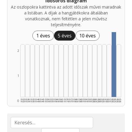
Idősoros diagram
Az oszlopokra kattintva az adott időszak művei maradnak
a listában. A díjak a hangjátékokra általában
vonatkoznak, nem feltétlen a jelen művész
teljesítményére.
1 éves
5 éves
10 éves
2
1
1925
1930
1935
1940
1945
1950
1955
1960
1965
1970
1975
1980
1985
1990
1995
2000
2005
2010
2015
2020
2025
0
1929
1934
1939
1944
1949
1954
1959
1964
1969
1974
1979
1984
1989
1994
1999
2004
2009
2014
2019
2024
2026