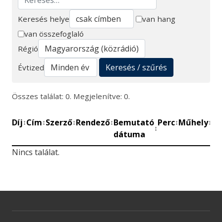
Keresés helye
van hang
van összefoglaló
Keresés
Régió
Keresés / szűrés
Évtized
Összes találat: 0. Megjelenítve: 0.
Díj
Cím
Szerző
Rendező
Bemutató
Perc
Műhely
Mű
↕
↕
↕
↕
↕
↕
↕
dátuma
be
Nincs találat.