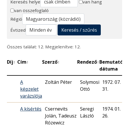
Keresés helye
van hang
van összefoglaló
Keresés
Régió
Keresés / szűrés
Évtized
Összes találat: 12. Megjelenítve: 12.
Díj
Cím
Szerző
Rendező
Bemutató
P
↕
↕
↕
↕
↕
dátuma
A
Zoltán Péter
Solymosi
1972. 07.
képzelet
Ottó
31.
varázslója
A kísértés
Csernevits
Seregi
1974. 01.
Jolán, Tadeusz
László
26.
Rózewicz