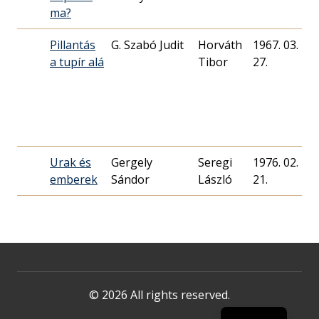
ma?
Pillantás
G. Szabó Judit
Horváth
1967. 03.
a tupír alá
27.
Urak és
Gergely
Seregi
1976. 02.
emberek
Sándor
László
21.
© 2026 All rights reserved.