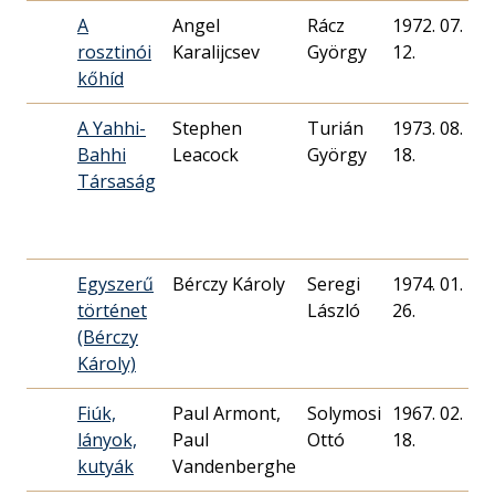
A
Angel
Rácz
1972. 07.
rosztinói
Karalijcsev
György
12.
kőhíd
A Yahhi-
Stephen
Turián
1973. 08.
Bahhi
Leacock
György
18.
Társaság
Egyszerű
Bérczy Károly
Seregi
1974. 01.
történet
László
26.
(Bérczy
Károly)
Fiúk,
Paul Armont,
Solymosi
1967. 02.
lányok,
Paul
Ottó
18.
kutyák
Vandenberghe