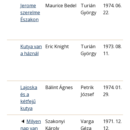
Jerome
Maurice Bedel
Turián
1974. 06.
szerelme
György
22.
Északon
Kutya van
Eric Knight
Turián
1973. 08.
a háznál
György
11.
Lajoska
Bálint Ágnes
Petrik
1974. 01.
és a
József
29.
kétfejű
kutya
🔈
Milyen
Szakonyi
Varga
1971. 12.
nap van
Károly
Géza
12.