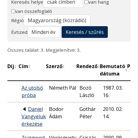
Keresés helye
van hang
van összefoglaló
Keresés
Régió
Keresés / szűrés
Évtized
Összes találat: 3. Megjelenítve: 3.
Díj
Cím
Szerző
Rendező
Bemutató
Perc
↕
↕
↕
↕
↕
dátuma
Az utolsó
Németh Pál
Bozó
1987. 03.
60
próba
László
16.
🔈
Daniel
Bodor
Gothár
2010. 02.
55
Vangyeluk
Ádám
Péter
14.
érkezése
Zsigmond
Vörösmarty
Csiszár
2000. 09.
79