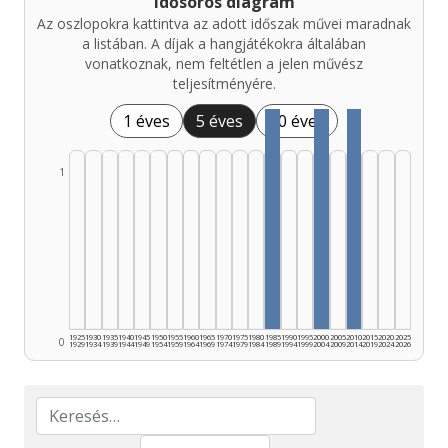
Idősoros diagram
Az oszlopokra kattintva az adott időszak művei maradnak
a listában. A díjak a hangjátékokra általában
vonatkoznak, nem feltétlen a jelen művész
teljesítményére.
1 éves
5 éves
10 éves
1
1925
1930
1935
1940
1945
1950
1955
1960
1965
1970
1975
1980
1985
1990
1995
2000
2005
2010
2015
2020
2025
0
1929
1934
1939
1944
1949
1954
1959
1964
1969
1974
1979
1984
1989
1994
1999
2004
2009
2014
2019
2024
2026