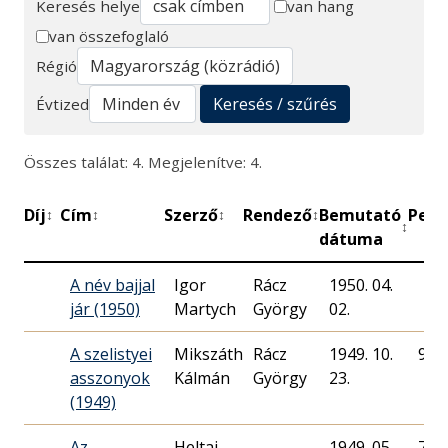
Keresés helye
van hang
van összefoglaló
Keresés
Régió
Keresés / szűrés
Évtized
Összes találat: 4. Megjelenítve: 4.
Díj
Cím
Szerző
Rendező
Bemutató
Perc
↕
↕
↕
↕
↕
dátuma
A név bajjal
Igor
Rácz
1950. 04.
jár (1950)
Martych
György
02.
A szelistyei
Mikszáth
Rácz
1949. 10.
90
asszonyok
Kálmán
György
23.
(1949)
Az
Heltai
1949. 05.
70