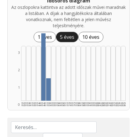
Idősoros diagram
Az oszlopokra kattintva az adott időszak művei maradnak
a listában. A díjak a hangjátékokra általában
vonatkoznak, nem feltétlen a jelen művész
teljesítményére.
1 éves
5 éves
10 éves
3
2
1
1925
1930
1935
1940
1945
1950
1955
1960
1965
1970
1975
1980
1985
1990
1995
2000
2005
2010
2015
2020
2025
0
1929
1934
1939
1944
1949
1954
1959
1964
1969
1974
1979
1984
1989
1994
1999
2004
2009
2014
2019
2024
2026