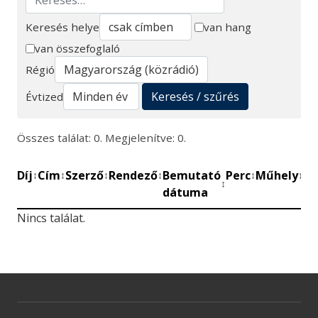
Keresés helye
van hang
van összefoglaló
Keresés
Régió
Keresés / szűrés
Évtized
Összes találat: 0. Megjelenítve: 0.
Díj
Cím
Szerző
Rendező
Bemutató
Perc
Műhely
Mű
↕
↕
↕
↕
↕
↕
↕
dátuma
be
Nincs találat.