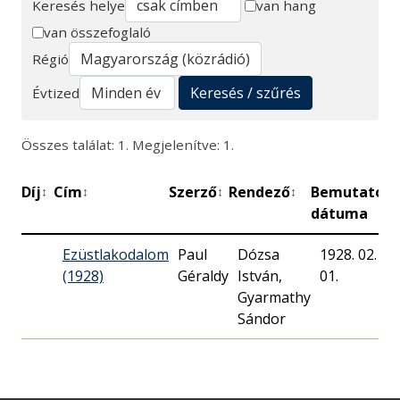
Keresés helye
van hang
van összefoglaló
Keresés
Régió
Keresés / szűrés
Évtized
Összes találat: 1. Megjelenítve: 1.
Díj
Cím
Szerző
Rendező
Bemutató
P
↕
↕
↕
↕
↕
dátuma
Ezüstlakodalom
Paul
Dózsa
1928. 02.
(1928)
Géraldy
István,
01.
Gyarmathy
Sándor