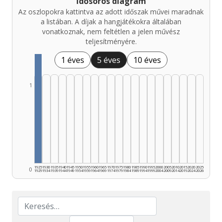
Idősoros diagram
Az oszlopokra kattintva az adott időszak művei maradnak
a listában. A díjak a hangjátékokra általában
vonatkoznak, nem feltétlen a jelen művész
teljesítményére.
1 éves
5 éves
10 éves
1
1925
1930
1935
1940
1945
1950
1955
1960
1965
1970
1975
1980
1985
1990
1995
2000
2005
2010
2015
2020
2025
0
1929
1934
1939
1944
1949
1954
1959
1964
1969
1974
1979
1984
1989
1994
1999
2004
2009
2014
2019
2024
2026