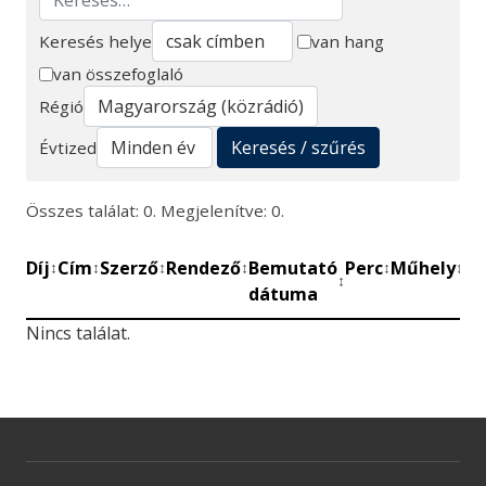
Keresés helye
van hang
van összefoglaló
Keresés
Régió
Keresés / szűrés
Évtized
Összes találat: 0. Megjelenítve: 0.
Díj
Cím
Szerző
Rendező
Bemutató
Perc
Műhely
Mű
↕
↕
↕
↕
↕
↕
↕
dátuma
be
Nincs találat.