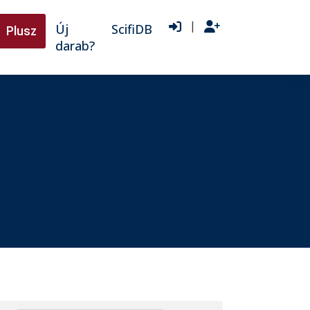
|
Új
ScifiDB
Plusz
darab?