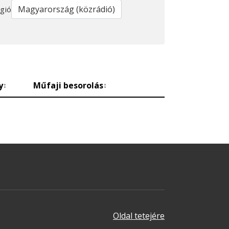
gió
y
Műfaji besorolás
↕
↕
Oldal tetejére