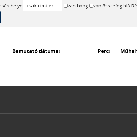
esés helye
van hang
van összefoglaló
Ré
Bemutató dátuma
Perc
Műhel
↕
↕