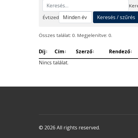
Ker
Keresés
Keresés / szűrés
Évtized
Összes találat: 0. Megjelenítve: 0.
Díj
Cím
Szerző
Rendező
↕
↕
↕
↕
Nincs találat.
© 2026 All rights reserved.