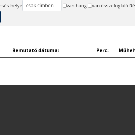
esés helye
van hang
van összefoglaló
Ré
Bemutató dátuma
Perc
Műhel
↕
↕