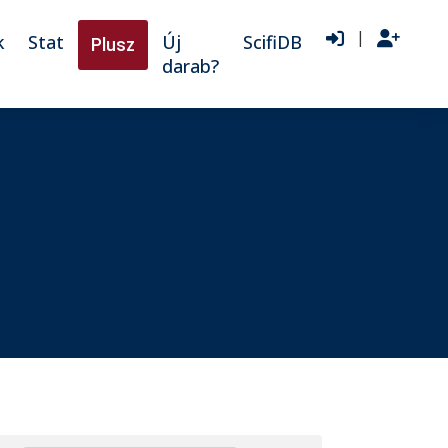
|
k
Stat
Új
ScifiDB
Plusz
darab?