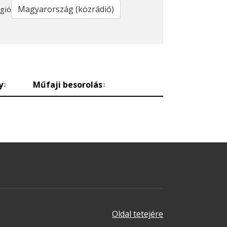
gió
y
Műfaji besorolás
↕
↕
Oldal tetejére