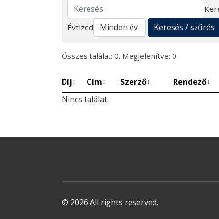
Ker
Keresés
Keresés / szűrés
Évtized
Összes találat: 0. Megjelenítve: 0.
Díj
Cím
Szerző
Rendező
↕
↕
↕
↕
Nincs találat.
© 2026 All rights reserved.