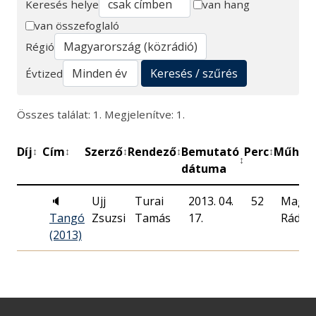
Keresés helye
van hang
van összefoglaló
Keresés
Régió
Keresés / szűrés
Évtized
Összes találat: 1. Megjelenítve: 1.
Díj
Cím
Szerző
Rendező
Bemutató
Perc
Műhely
↕
↕
↕
↕
↕
↕
dátuma
🔈
Ujj
Turai
2013. 04.
52
Magya
Tangó
Zsuzsi
Tamás
17.
Rádió
(2013)