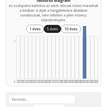
Idősoros diagram
Az oszlopokra kattintva az adott időszak művei maradnak
a listában. A díjak a hangjátékokra általában
vonatkoznak, nem feltétlen a jelen művész
teljesítményére.
1 éves
5 éves
10 éves
1
1925
1930
1935
1940
1945
1950
1955
1960
1965
1970
1975
1980
1985
1990
1995
2000
2005
2010
2015
2020
2025
0
1929
1934
1939
1944
1949
1954
1959
1964
1969
1974
1979
1984
1989
1994
1999
2004
2009
2014
2019
2024
2026