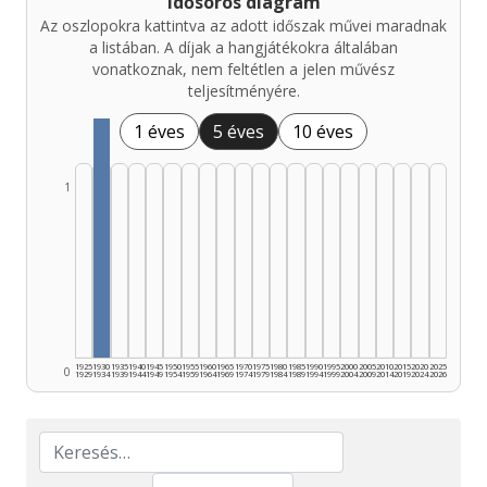
Idősoros diagram
Az oszlopokra kattintva az adott időszak művei maradnak
a listában. A díjak a hangjátékokra általában
vonatkoznak, nem feltétlen a jelen művész
teljesítményére.
1 éves
5 éves
10 éves
1
1925
1930
1935
1940
1945
1950
1955
1960
1965
1970
1975
1980
1985
1990
1995
2000
2005
2010
2015
2020
2025
0
1929
1934
1939
1944
1949
1954
1959
1964
1969
1974
1979
1984
1989
1994
1999
2004
2009
2014
2019
2024
2026