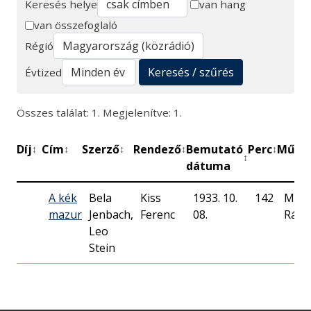
Keresés helye
van hang
van összefoglaló
Keresés
Régió
Keresés / szűrés
Évtized
Összes találat: 1. Megjelenítve: 1.
Díj
Cím
Szerző
Rendező
Bemutató
Perc
Műhe
↕
↕
↕
↕
↕
↕
dátuma
A kék
Bela
Kiss
1933. 10.
142
Magy
mazur
Jenbach,
Ferenc
08.
Rádi
Leo
Stein