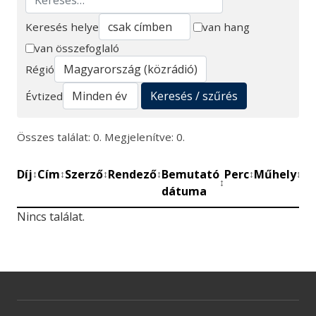
Keresés helye
van hang
van összefoglaló
Keresés
Régió
Keresés / szűrés
Évtized
Összes találat: 0. Megjelenítve: 0.
Díj
Cím
Szerző
Rendező
Bemutató
Perc
Műhely
Mű
↕
↕
↕
↕
↕
↕
↕
dátuma
be
Nincs találat.