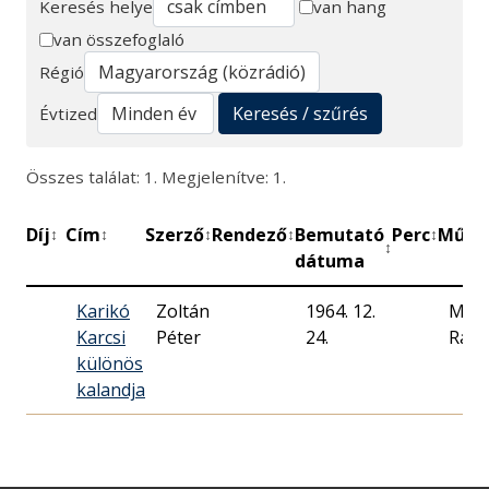
Keresés helye
van hang
van összefoglaló
Keresés
Régió
Keresés / szűrés
Évtized
Összes találat: 1. Megjelenítve: 1.
Díj
Cím
Szerző
Rendező
Bemutató
Perc
Műhe
↕
↕
↕
↕
↕
↕
dátuma
Karikó
Zoltán
1964. 12.
Mag
Karcsi
Péter
24.
Rádi
különös
kalandja