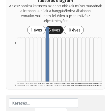
Idősoros diagram
Az oszlopokra kattintva az adott időszak művei maradnak
a listában. A díjak a hangjátékokra általában
vonatkoznak, nem feltétlen a jelen művész
teljesítményére.
1 éves
5 éves
10 éves
1
1925
1930
1935
1940
1945
1950
1955
1960
1965
1970
1975
1980
1985
1990
1995
2000
2005
2010
2015
2020
2025
0
1929
1934
1939
1944
1949
1954
1959
1964
1969
1974
1979
1984
1989
1994
1999
2004
2009
2014
2019
2024
2026