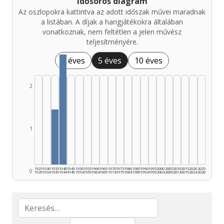
Idősoros diagram
Az oszlopokra kattintva az adott időszak művei maradnak
a listában. A díjak a hangjátékokra általában
vonatkoznak, nem feltétlen a jelen művész
teljesítményére.
1 éves
5 éves
10 éves
2
1
1925
1930
1935
1940
1945
1950
1955
1960
1965
1970
1975
1980
1985
1990
1995
2000
2005
2010
2015
2020
2025
0
1929
1934
1939
1944
1949
1954
1959
1964
1969
1974
1979
1984
1989
1994
1999
2004
2009
2014
2019
2024
2026