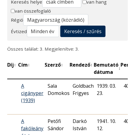
Keresés helye
van hang
van összefoglaló
Keresés
Régió
Keresés / szűrés
Évtized
Összes találat: 3. Megjelenítve: 3.
Díj
Cím
Szerző
Rendező
Bemutató
Perc
↕
↕
↕
↕
↕
↕
dátuma
A
Sala
Goldbach
1939. 03.
40
cigányper
Domokos
Frigyes
23.
(1939)
A
Petőfi
Darkó
1941. 10.
40
fakóleány
Sándor
István
12.