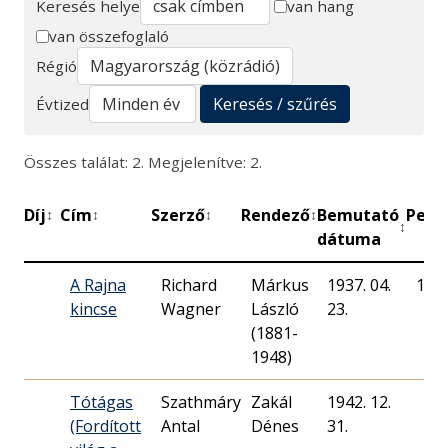
Keresés helye
van hang
van összefoglaló
Keresés
Régió
Keresés / szűrés
Évtized
Összes találat: 2. Megjelenítve: 2.
Díj
Cím
Szerző
Rendező
Bemutató
Perc
↕
↕
↕
↕
↕
↕
dátuma
A Rajna
Richard
Márkus
1937. 04.
180
kincse
Wagner
László
23.
(1881-
1948)
Tótágas
Szathmáry
Zakál
1942. 12.
(Fordított
Antal
Dénes
31.