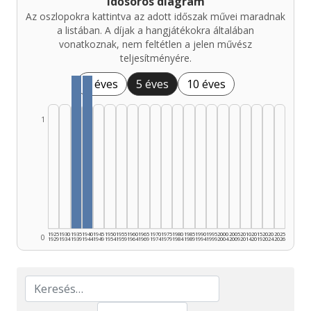
Idősoros diagram
Az oszlopokra kattintva az adott időszak művei maradnak
a listában. A díjak a hangjátékokra általában
vonatkoznak, nem feltétlen a jelen művész
teljesítményére.
1 éves
5 éves
10 éves
1
1925
1930
1935
1940
1945
1950
1955
1960
1965
1970
1975
1980
1985
1990
1995
2000
2005
2010
2015
2020
2025
0
1929
1934
1939
1944
1949
1954
1959
1964
1969
1974
1979
1984
1989
1994
1999
2004
2009
2014
2019
2024
2026