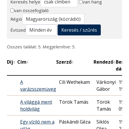
Keresés helye
van hang
van összefoglaló
Keresés
Régió
Keresés / szűrés
Évtized
Összes találat: 5. Megjelenítve: 5.
Díj
Cím
Szerző
Rendező
Bemu
↕
↕
↕
↕
dátu
A
Cili Wethekam
Várkonyi
1977.
varázsszemüveg
Gábor
19.
A világgá ment
Török Tamás
Török
1977.
holdvilág
Tamás
09.
Egy víziló nem a
Páskándi Géza
Siklós
1976.
világ
Olga
21.