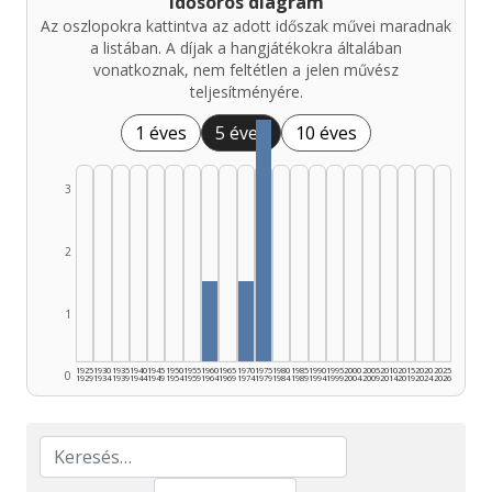
Idősoros diagram
Az oszlopokra kattintva az adott időszak művei maradnak
a listában. A díjak a hangjátékokra általában
vonatkoznak, nem feltétlen a jelen művész
teljesítményére.
1 éves
5 éves
10 éves
3
2
1
1925
1930
1935
1940
1945
1950
1955
1960
1965
1970
1975
1980
1985
1990
1995
2000
2005
2010
2015
2020
2025
0
1929
1934
1939
1944
1949
1954
1959
1964
1969
1974
1979
1984
1989
1994
1999
2004
2009
2014
2019
2024
2026