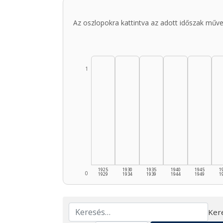
Az oszlopokra kattintva az adott időszak műve
1
1925
1930
1935
1940
1945
1
0
1929
1934
1939
1944
1949
1
Ker