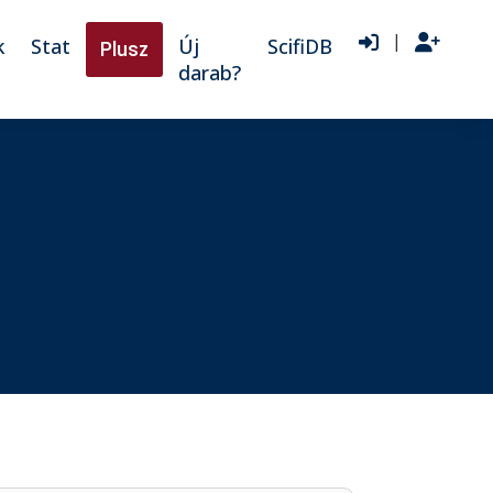
|
k
Stat
Új
ScifiDB
Plusz
darab?