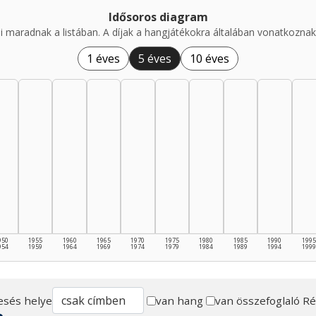
Idősoros diagram
i maradnak a listában. A díjak a hangjátékokra általában vonatkoznak,
1 éves
5 éves
10 éves
950
1955
1960
1965
1970
1975
1980
1985
1990
1995
954
1959
1964
1969
1974
1979
1984
1989
1994
1999
esés helye
van hang
van összefoglaló
Ré