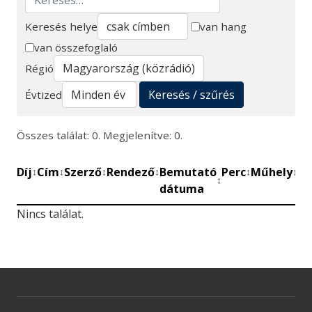
Keresés helye
van hang
van összefoglaló
Keresés
Régió
Keresés / szűrés
Évtized
Összes találat: 0. Megjelenítve: 0.
Díj
Cím
Szerző
Rendező
Bemutató
Perc
Műhely
Mű
↕
↕
↕
↕
↕
↕
↕
dátuma
be
Nincs találat.