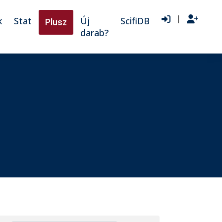
|
k
Stat
Új
ScifiDB
Plusz
darab?