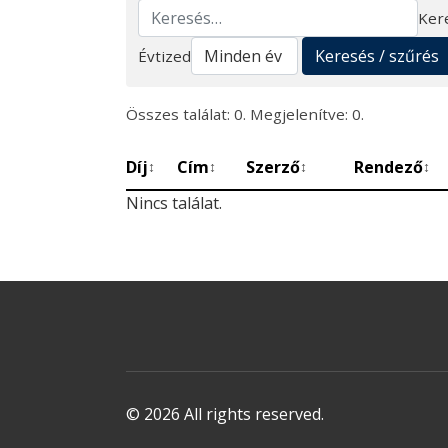
Ker
Keresés
Keresés / szűrés
Évtized
Összes találat: 0. Megjelenítve: 0.
Díj
Cím
Szerző
Rendező
↕
↕
↕
↕
Nincs találat.
© 2026 All rights reserved.