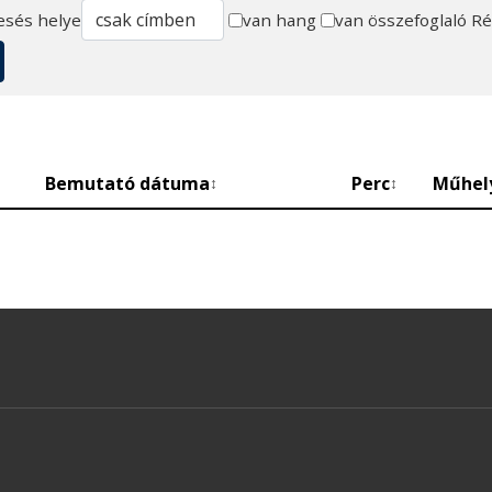
esés helye
van hang
van összefoglaló
Ré
Bemutató dátuma
Perc
Műhel
↕
↕