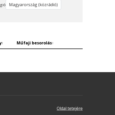
gió
y
Műfaji besorolás
↕
↕
Oldal tetejére