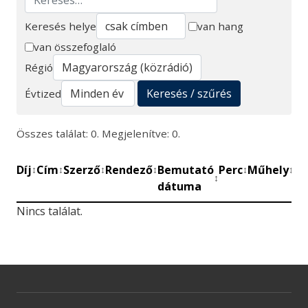
Keresés helye
van hang
van összefoglaló
Keresés
Régió
Keresés / szűrés
Évtized
Összes találat: 0. Megjelenítve: 0.
Díj
Cím
Szerző
Rendező
Bemutató
Perc
Műhely
Mű
↕
↕
↕
↕
↕
↕
↕
dátuma
be
Nincs találat.