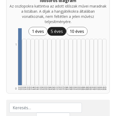
Idősoros diagram
Az oszlopokra kattintva az adott időszak művei maradnak
a listában. A díjak a hangjátékokra általában
vonatkoznak, nem feltétlen a jelen művész
teljesítményére.
1 éves
5 éves
10 éves
1
1925
1930
1935
1940
1945
1950
1955
1960
1965
1970
1975
1980
1985
1990
1995
2000
2005
2010
2015
2020
2025
0
1929
1934
1939
1944
1949
1954
1959
1964
1969
1974
1979
1984
1989
1994
1999
2004
2009
2014
2019
2024
2026