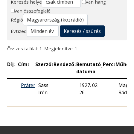
Keresés helye
van hang
van összefoglaló
Keresés
Régió
Keresés / szűrés
Évtized
Összes találat: 1. Megjelenítve: 1.
Díj
Cím
Szerző
Rendező
Bemutató
Perc
Műhely
↕
↕
↕
↕
↕
↕
dátuma
Práter
Sass
1927. 02.
Magya
Irén
26.
Rádió