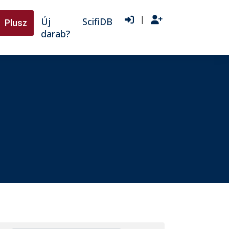
|
Új
ScifiDB
Plusz
darab?