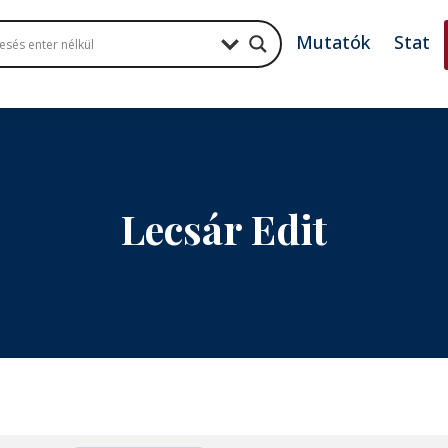
Mutatók
Stat
Lecsár Edit