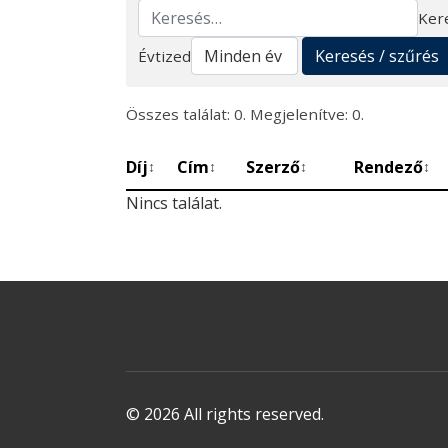
Ker
Keresés
Keresés / szűrés
Évtized
Összes találat: 0. Megjelenítve: 0.
Díj
Cím
Szerző
Rendező
↕
↕
↕
↕
Nincs találat.
© 2026 All rights reserved.