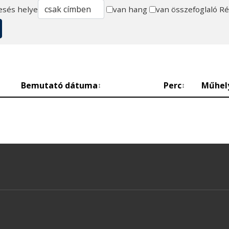
esés helye
van hang
van összefoglaló
Ré
Bemutató dátuma
Perc
Műhel
↕
↕