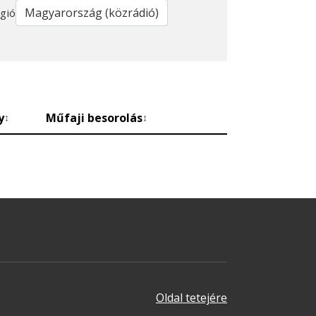
gió
y
Műfaji besorolás
↕
↕
Oldal tetejére