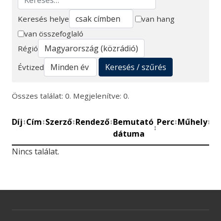
Keresés helye
van hang
van összefoglaló
Keresés
Régió
Keresés / szűrés
Évtized
Összes találat: 0. Megjelenítve: 0.
Díj
Cím
Szerző
Rendező
Bemutató
Perc
Műhely
Mű
↕
↕
↕
↕
↕
↕
↕
dátuma
be
Nincs találat.