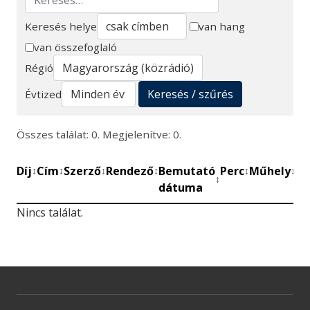
Keresés helye
van hang
van összefoglaló
Keresés
Régió
Keresés / szűrés
Évtized
Összes találat: 0. Megjelenítve: 0.
Díj
Cím
Szerző
Rendező
Bemutató
Perc
Műhely
Mű
↕
↕
↕
↕
↕
↕
↕
dátuma
be
Nincs találat.