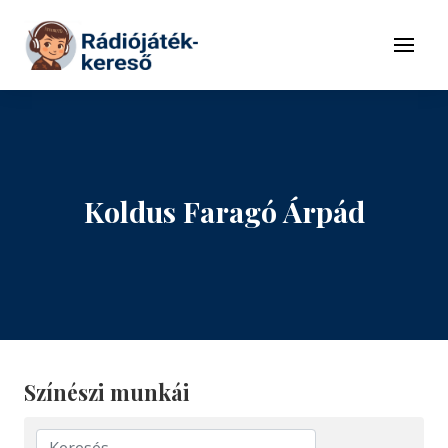
Tovább a navigációhoz
Tovább a tartalomhoz
Menü
Koldus Faragó Árpád
Színészi munkái