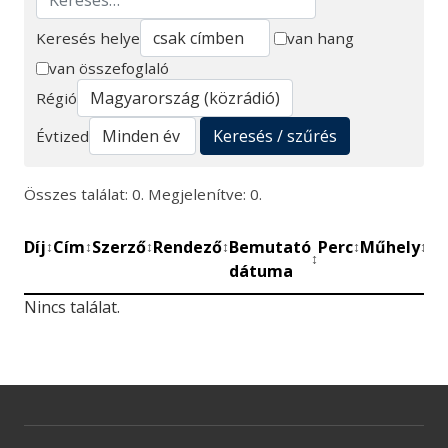
Keresés helye
van hang
van összefoglaló
Keresés
Régió
Keresés / szűrés
Évtized
Összes találat: 0. Megjelenítve: 0.
Díj
Cím
Szerző
Rendező
Bemutató
Perc
Műhely
Mű
↕
↕
↕
↕
↕
↕
↕
dátuma
be
Nincs találat.