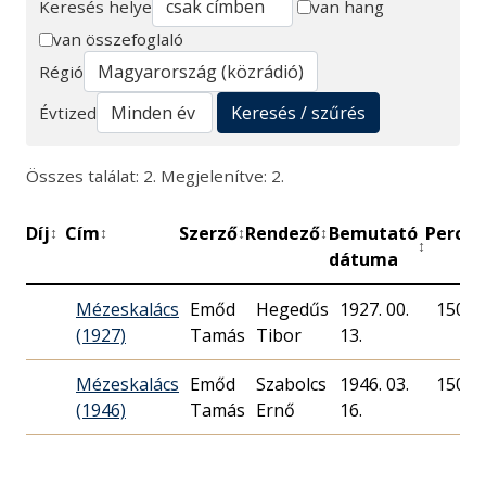
Keresés helye
van hang
van összefoglaló
Keresés
Régió
Keresés / szűrés
Évtized
Összes találat: 2. Megjelenítve: 2.
Díj
Cím
Szerző
Rendező
Bemutató
Perc
M
↕
↕
↕
↕
↕
↕
dátuma
Mézeskalács
Emőd
Hegedűs
1927. 00.
150
(1927)
Tamás
Tibor
13.
Mézeskalács
Emőd
Szabolcs
1946. 03.
150
(1946)
Tamás
Ernő
16.