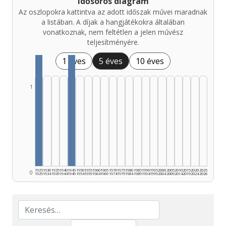
Idősoros diagram
Az oszlopokra kattintva az adott időszak művei maradnak
a listában. A díjak a hangjátékokra általában
vonatkoznak, nem feltétlen a jelen művész
teljesítményére.
1 éves
5 éves
10 éves
1
1925
1930
1935
1940
1945
1950
1955
1960
1965
1970
1975
1980
1985
1990
1995
2000
2005
2010
2015
2020
2025
0
1929
1934
1939
1944
1949
1954
1959
1964
1969
1974
1979
1984
1989
1994
1999
2004
2009
2014
2019
2024
2026