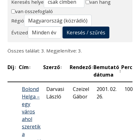
Keresés helye
van hang
van összefoglaló
Keresés
Régió
Keresés / szűrés
Évtized
Összes találat: 3. Megjelenítve: 3.
Díj
Cím
Szerző
Rendező
Bemutató
Perc
M
↕
↕
↕
↕
↕
↕
dátuma
Bolond
Darvasi
Czeizel
2001. 02.
100
Helga –
László
Gábor
26.
egy
város
ahol
szeretik
a