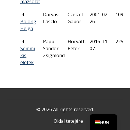
mazsolát
🔈
Darvasi
Czeizel
2001. 02.
109
Bolong
László
Gábor
26.
Helga
🔈
Papp
Horváth
2016. 11.
225
Semmi
Sándor
Péter
07.
kis
Zsigmond
életek
© 2026 All rights reserved.
Oldal tetejére
HUN