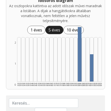
Idősoros diagram
Az oszlopokra kattintva az adott időszak művei maradnak
a listában. A díjak a hangjátékokra általában
vonatkoznak, nem feltétlen a jelen művész
teljesítményére.
1 éves
5 éves
10 éves
2
1
1925
1930
1935
1940
1945
1950
1955
1960
1965
1970
1975
1980
1985
1990
1995
2000
2005
2010
2015
2020
2025
0
1929
1934
1939
1944
1949
1954
1959
1964
1969
1974
1979
1984
1989
1994
1999
2004
2009
2014
2019
2024
2026