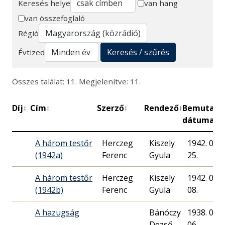
Keresés helye
van hang
van összefoglaló
Keresés
Régió
Keresés / szűrés
Évtized
Összes találat: 11. Megjelenítve: 11.
Díj
Cím
Szerző
Rendező
Bemutató
↕
↕
↕
↕
dátuma
A három testőr
Herczeg
Kiszely
1942. 05.
(1942a)
Ferenc
Gyula
25.
A három testőr
Herczeg
Kiszely
1942. 07.
(1942b)
Ferenc
Gyula
08.
A hazugság
Bánóczy
1938. 08.
Dezső
06.