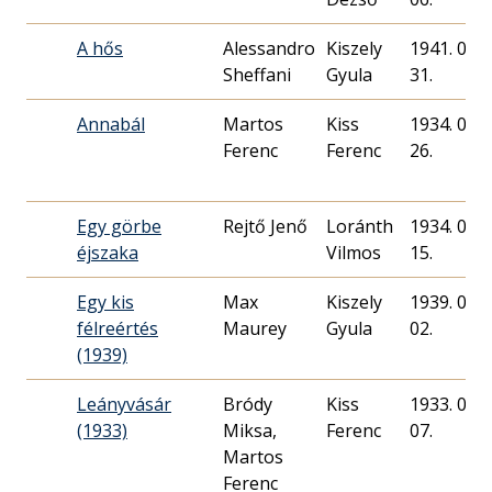
A hős
Alessandro
Kiszely
1941. 08.
Sheffani
Gyula
31.
Annabál
Martos
Kiss
1934. 07.
Ferenc
Ferenc
26.
Egy görbe
Rejtő Jenő
Loránth
1934. 08.
éjszaka
Vilmos
15.
Egy kis
Max
Kiszely
1939. 08.
félreértés
Maurey
Gyula
02.
(1939)
Leányvásár
Bródy
Kiss
1933. 01.
(1933)
Miksa,
Ferenc
07.
Martos
Ferenc