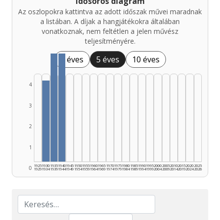
Idősoros diagram
Az oszlopokra kattintva az adott időszak művei maradnak
a listában. A díjak a hangjátékokra általában
vonatkoznak, nem feltétlen a jelen művész
teljesítményére.
1 éves
5 éves
10 éves
4
3
2
1
1925
1930
1935
1940
1945
1950
1955
1960
1965
1970
1975
1980
1985
1990
1995
2000
2005
2010
2015
2020
2025
0
1929
1934
1939
1944
1949
1954
1959
1964
1969
1974
1979
1984
1989
1994
1999
2004
2009
2014
2019
2024
2026