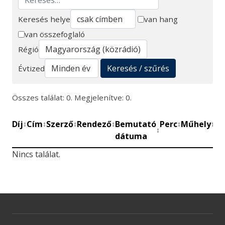
Keresés helye
van hang
van összefoglaló
Keresés
Régió
Keresés / szűrés
Évtized
Összes találat: 0. Megjelenítve: 0.
Díj
Cím
Szerző
Rendező
Bemutató
Perc
Műhely
Mű
↕
↕
↕
↕
↕
↕
↕
dátuma
be
Nincs találat.