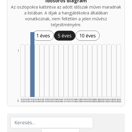
Idősoros diagram
Az oszlopokra kattintva az adott időszak művei maradnak
a listában. A díjak a hangjátékokra általában
vonatkoznak, nem feltétlen a jelen művész
teljesítményére.
1 éves
5 éves
10 éves
1
1925
1930
1935
1940
1945
1950
1955
1960
1965
1970
1975
1980
1985
1990
1995
2000
2005
2010
2015
2020
2025
0
1929
1934
1939
1944
1949
1954
1959
1964
1969
1974
1979
1984
1989
1994
1999
2004
2009
2014
2019
2024
2026