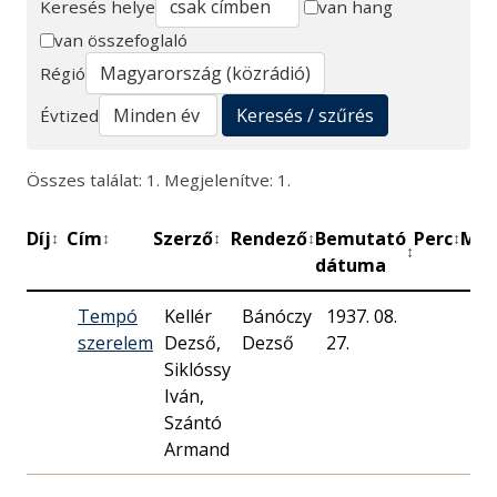
Keresés helye
van hang
van összefoglaló
Keresés
Régió
Keresés / szűrés
Évtized
Összes találat: 1. Megjelenítve: 1.
Díj
Cím
Szerző
Rendező
Bemutató
Perc
Műh
↕
↕
↕
↕
↕
↕
dátuma
Tempó
Kellér
Bánóczy
1937. 08.
Ma
szerelem
Dezső,
Dezső
27.
Rá
Siklóssy
Iván,
Szántó
Armand