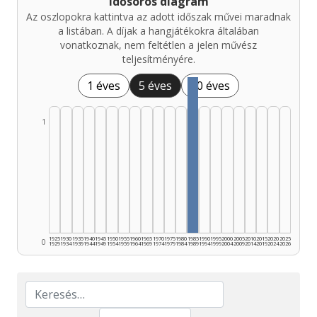
Idősoros diagram
Az oszlopokra kattintva az adott időszak művei maradnak
a listában. A díjak a hangjátékokra általában
vonatkoznak, nem feltétlen a jelen művész
teljesítményére.
1 éves
5 éves
10 éves
1
1925
1930
1935
1940
1945
1950
1955
1960
1965
1970
1975
1980
1985
1990
1995
2000
2005
2010
2015
2020
2025
0
1929
1934
1939
1944
1949
1954
1959
1964
1969
1974
1979
1984
1989
1994
1999
2004
2009
2014
2019
2024
2026