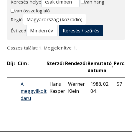
Keresés helye
van hang
van összefoglaló
Keresés
Régió
Keresés / szűrés
Évtized
Összes találat: 1. Megjelenítve: 1.
Díj
Cím
Szerző
Rendező
Bemutató
Perc
Mű
↕
↕
↕
↕
↕
↕
dátuma
A
Hans
Werner
1988. 02.
57
M
meggyilkolt
Kasper
Klein
04.
R
daru