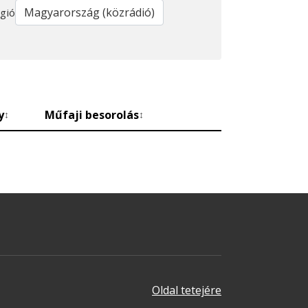
gió
y
Műfaji besorolás
↕
↕
Oldal tetejére