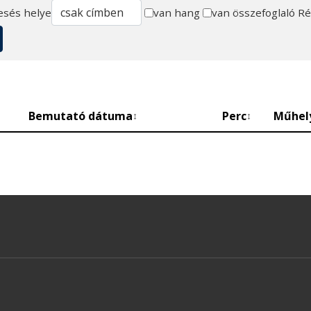
esés helye
van hang
van összefoglaló
Ré
Bemutató dátuma
Perc
Műhel
↕
↕