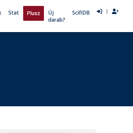
|
k
Stat
Új
ScifiDB
Plusz
darab?