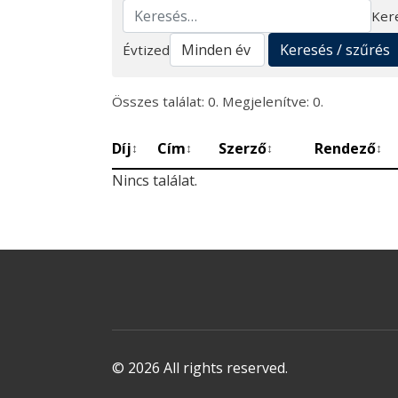
Ker
Keresés
Keresés / szűrés
Évtized
Összes találat: 0. Megjelenítve: 0.
Díj
Cím
Szerző
Rendező
↕
↕
↕
↕
Nincs találat.
© 2026 All rights reserved.