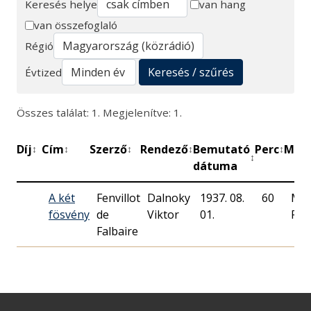
Keresés helye
van hang
van összefoglaló
Keresés
Régió
Keresés / szűrés
Évtized
Összes találat: 1. Megjelenítve: 1.
Díj
Cím
Szerző
Rendező
Bemutató
Perc
Műh
↕
↕
↕
↕
↕
↕
dátuma
A két
Fenvillot
Dalnoky
1937. 08.
60
Mag
fösvény
de
Viktor
01.
Rád
Falbaire