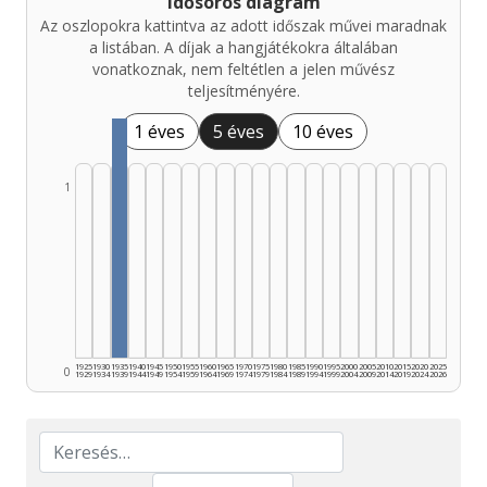
Idősoros diagram
Az oszlopokra kattintva az adott időszak művei maradnak
a listában. A díjak a hangjátékokra általában
vonatkoznak, nem feltétlen a jelen művész
teljesítményére.
1 éves
5 éves
10 éves
1
1925
1930
1935
1940
1945
1950
1955
1960
1965
1970
1975
1980
1985
1990
1995
2000
2005
2010
2015
2020
2025
0
1929
1934
1939
1944
1949
1954
1959
1964
1969
1974
1979
1984
1989
1994
1999
2004
2009
2014
2019
2024
2026