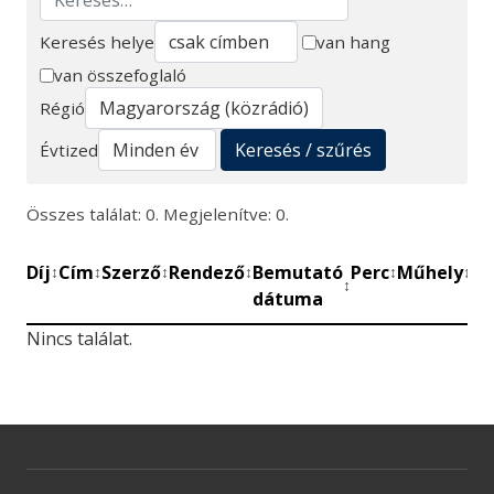
Keresés helye
van hang
van összefoglaló
Keresés
Régió
Keresés / szűrés
Évtized
Összes találat: 0. Megjelenítve: 0.
Díj
Cím
Szerző
Rendező
Bemutató
Perc
Műhely
Mű
↕
↕
↕
↕
↕
↕
↕
dátuma
be
Nincs találat.