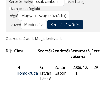
Keresés helye
van hang
van összefoglaló
Keresés
Régió
Keresés / szűrés
Évtized
Összes találat: 1. Megjelenítve: 1.
Díj
Cím
Szerző
Rendező
Bemutató
Perc
Mű
↕
↕
↕
↕
↕
↕
dátuma
🔈
G.
Zoltán
2008. 12.
29
M
Homokfúga
István
Gábor
14.
R
László