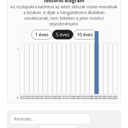
Idősoros diagram
Az oszlopokra kattintva az adott időszak művei maradnak
a listában. A díjak a hangjátékokra általában
vonatkoznak, nem feltétlen a jelen művész
teljesítményére.
1 éves
5 éves
10 éves
1
1925
1930
1935
1940
1945
1950
1955
1960
1965
1970
1975
1980
1985
1990
1995
2000
2005
2010
2015
2020
2025
0
1929
1934
1939
1944
1949
1954
1959
1964
1969
1974
1979
1984
1989
1994
1999
2004
2009
2014
2019
2024
2026