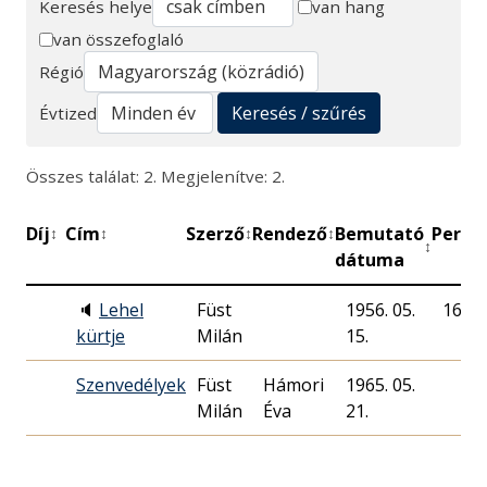
Keresés helye
van hang
van összefoglaló
Keresés
Régió
Keresés / szűrés
Évtized
Összes találat: 2. Megjelenítve: 2.
Díj
Cím
Szerző
Rendező
Bemutató
Perc
↕
↕
↕
↕
↕
↕
dátuma
🔈
Lehel
Füst
1956. 05.
16
kürtje
Milán
15.
Szenvedélyek
Füst
Hámori
1965. 05.
Milán
Éva
21.