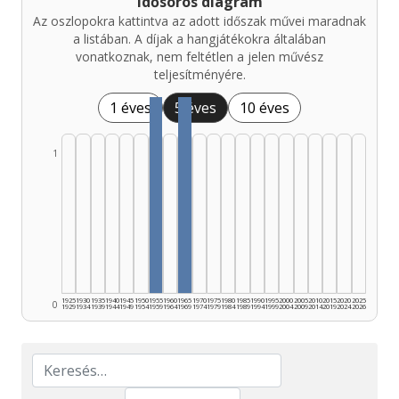
Idősoros diagram
Az oszlopokra kattintva az adott időszak művei maradnak
a listában. A díjak a hangjátékokra általában
vonatkoznak, nem feltétlen a jelen művész
teljesítményére.
1 éves
5 éves
10 éves
1
1925
1930
1935
1940
1945
1950
1955
1960
1965
1970
1975
1980
1985
1990
1995
2000
2005
2010
2015
2020
2025
0
1929
1934
1939
1944
1949
1954
1959
1964
1969
1974
1979
1984
1989
1994
1999
2004
2009
2014
2019
2024
2026