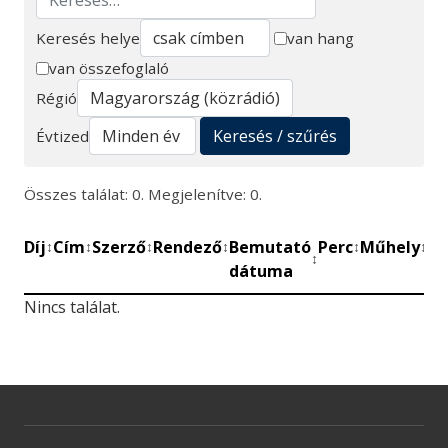
Keresés helye
van hang
van összefoglaló
Keresés
Régió
Keresés / szűrés
Évtized
Összes találat: 0. Megjelenítve: 0.
Díj
Cím
Szerző
Rendező
Bemutató
Perc
Műhely
Mű
↕
↕
↕
↕
↕
↕
↕
dátuma
be
Nincs találat.