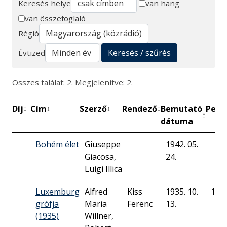
Keresés helye
van hang
van összefoglaló
Keresés
Régió
Keresés / szűrés
Évtized
Összes találat: 2. Megjelenítve: 2.
Díj
Cím
Szerző
Rendező
Bemutató
Perc
↕
↕
↕
↕
↕
↕
dátuma
Bohém élet
Giuseppe
1942. 05.
Giacosa,
24.
Luigi Illica
Luxemburg
Alfred
Kiss
1935. 10.
140
grófja
Maria
Ferenc
13.
(1935)
Willner,