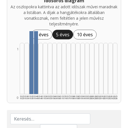
Idősoros diagram
Az oszlopokra kattintva az adott időszak művei maradnak
a listában. A díjak a hangjátékokra általában
vonatkoznak, nem feltétlen a jelen művész
teljesítményére.
1 éves
5 éves
10 éves
1
1925
1930
1935
1940
1945
1950
1955
1960
1965
1970
1975
1980
1985
1990
1995
2000
2005
2010
2015
2020
2025
0
1929
1934
1939
1944
1949
1954
1959
1964
1969
1974
1979
1984
1989
1994
1999
2004
2009
2014
2019
2024
2026