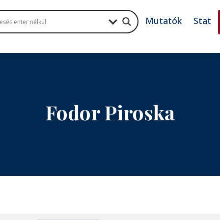
Mutatók
Stat
Fodor Piroska