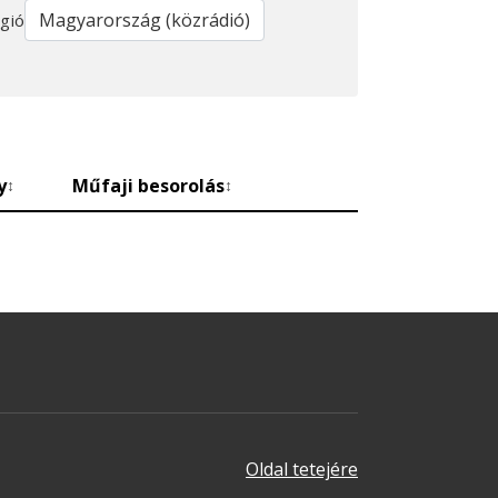
gió
y
Műfaji besorolás
↕
↕
Oldal tetejére