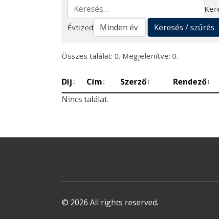
Ker
Keresés
Keresés / szűrés
Évtized
Összes találat: 0. Megjelenítve: 0.
Díj
Cím
Szerző
Rendező
↕
↕
↕
↕
Nincs találat.
© 2026 All rights reserved.