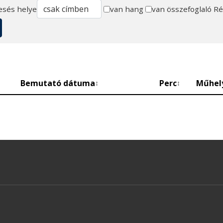
esés helye
van hang
van összefoglaló
Ré
Bemutató dátuma
Perc
Műhel
↕
↕