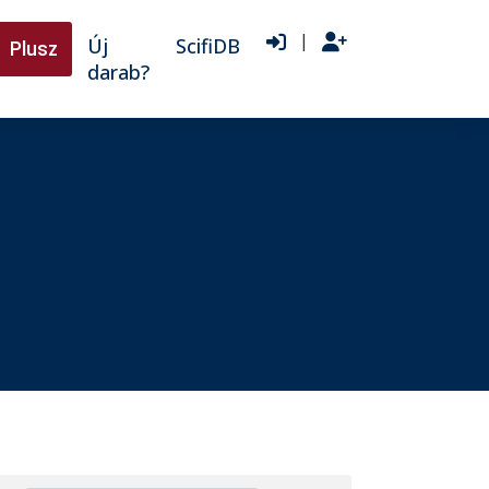
|
Új
ScifiDB
Plusz
darab?