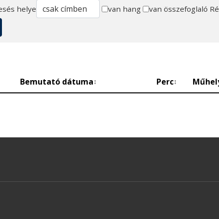
esés helye
van hang
van összefoglaló
Ré
Bemutató dátuma
Perc
Műhel
↕
↕