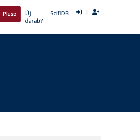
|
Új
ScifiDB
Plusz
darab?