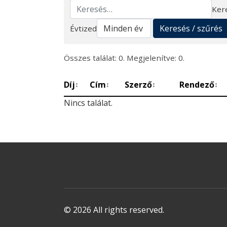
Ker
Keresés
Keresés / szűrés
Évtized
Összes találat: 0. Megjelenítve: 0.
Díj
Cím
Szerző
Rendező
↕
↕
↕
↕
Nincs találat.
© 2026 All rights reserved.