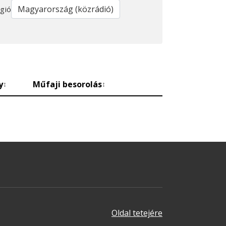
gió
y
Műfaji besorolás
↕
↕
Oldal tetejére