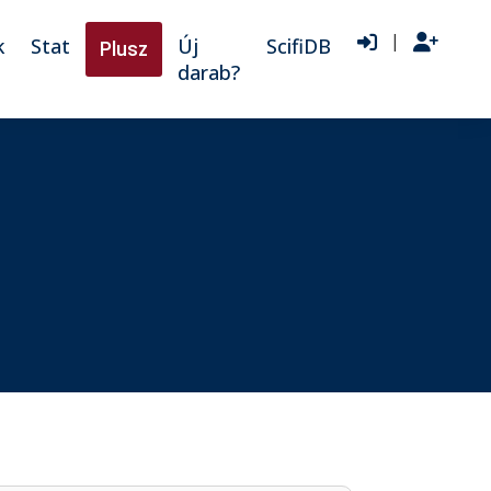
|
k
Stat
Új
ScifiDB
Plusz
darab?