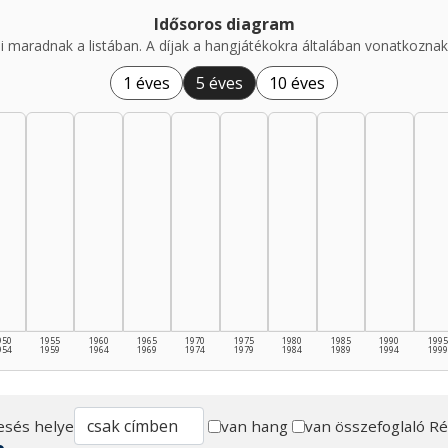
Idősoros diagram
i maradnak a listában. A díjak a hangjátékokra általában vonatkoznak,
1 éves
5 éves
10 éves
950
1955
1960
1965
1970
1975
1980
1985
1990
1995
954
1959
1964
1969
1974
1979
1984
1989
1994
1999
esés helye
van hang
van összefoglaló
Ré