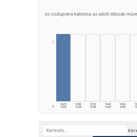
Az oszlopokra kattintva az adott időszak műve
1
1925
1930
1935
1940
1945
1
0
1929
1934
1939
1944
1949
1
Ker