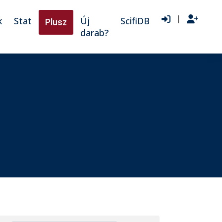
|
k
Stat
Új
ScifiDB
Plusz
darab?