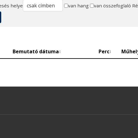
esés helye
van hang
van összefoglaló
Ré
Bemutató dátuma
Perc
Műhel
↕
↕