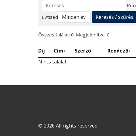
Ker
Keresés
Keresés / szűrés
Évtized
Összes találat: 0. Megjelenítve: 0.
Díj
Cím
Szerző
Rendező
↕
↕
↕
↕
Nincs találat.
© 2026 All rights reserved.