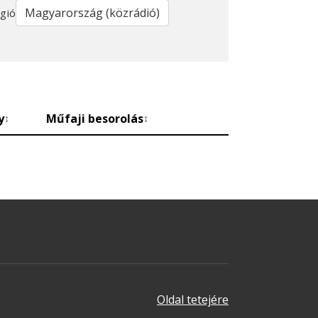
gió
y
Műfaji besorolás
↕
↕
Oldal tetejére