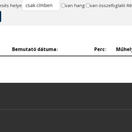
esés helye
van hang
van összefoglaló
Ré
Bemutató dátuma
Perc
Műhel
↕
↕