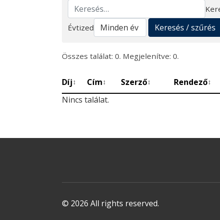
Ker
Keresés
Keresés / szűrés
Évtized
Összes találat: 0. Megjelenítve: 0.
Díj
Cím
Szerző
Rendező
↕
↕
↕
↕
Nincs találat.
© 2026 All rights reserved.