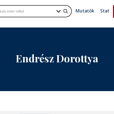
Mutatók
Stat
Endrész Dorottya