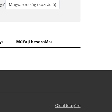
gió
y
Műfaji besorolás
↕
↕
Oldal tetejére