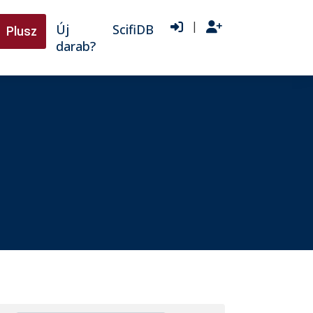
|
Új
ScifiDB
Plusz
darab?