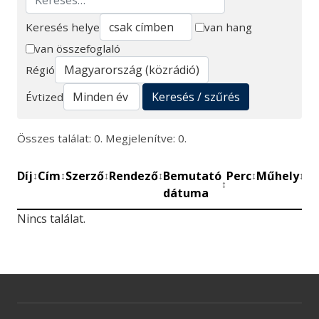
Keresés helye
van hang
van összefoglaló
Keresés
Régió
Keresés / szűrés
Évtized
Összes találat: 0. Megjelenítve: 0.
Díj
Cím
Szerző
Rendező
Bemutató
Perc
Műhely
Mű
↕
↕
↕
↕
↕
↕
↕
dátuma
be
Nincs találat.