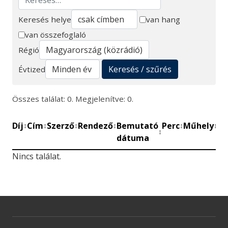
Keresés helye
van hang
van összefoglaló
Keresés
Régió
Keresés / szűrés
Évtized
Összes találat: 0. Megjelenítve: 0.
Díj
Cím
Szerző
Rendező
Bemutató
Perc
Műhely
Mű
↕
↕
↕
↕
↕
↕
↕
dátuma
be
Nincs találat.