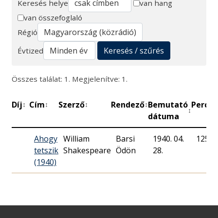
Keresés helye
van hang
van összefoglaló
Keresés
Régió
Keresés / szűrés
Évtized
Összes találat: 1. Megjelenítve: 1.
Díj
Cím
Szerző
Rendező
Bemutató
Perc
M
↕
↕
↕
↕
↕
↕
dátuma
Ahogy
William
Barsi
1940. 04.
125
tetszik
Shakespeare
Ödön
28.
(1940)