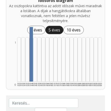
Idősoros diagram
Az oszlopokra kattintva az adott időszak művei maradnak
a listában. A díjak a hangjátékokra általában
vonatkoznak, nem feltétlen a jelen művész
teljesítményére.
1 éves
5 éves
10 éves
1
1925
1930
1935
1940
1945
1950
1955
1960
1965
1970
1975
1980
1985
1990
1995
2000
2005
2010
2015
2020
2025
0
1929
1934
1939
1944
1949
1954
1959
1964
1969
1974
1979
1984
1989
1994
1999
2004
2009
2014
2019
2024
2026