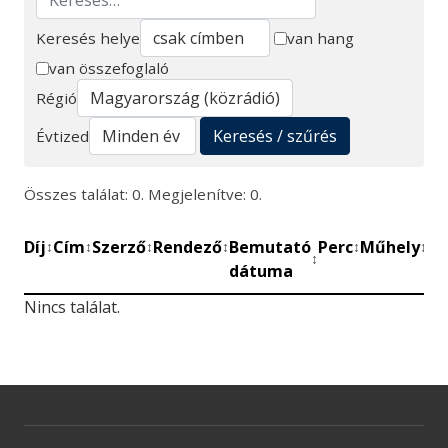
Keresés helye
van hang
van összefoglaló
Keresés
Régió
Keresés / szűrés
Évtized
Összes találat: 0. Megjelenítve: 0.
Díj
Cím
Szerző
Rendező
Bemutató
Perc
Műhely
Mű
↕
↕
↕
↕
↕
↕
↕
dátuma
be
Nincs találat.