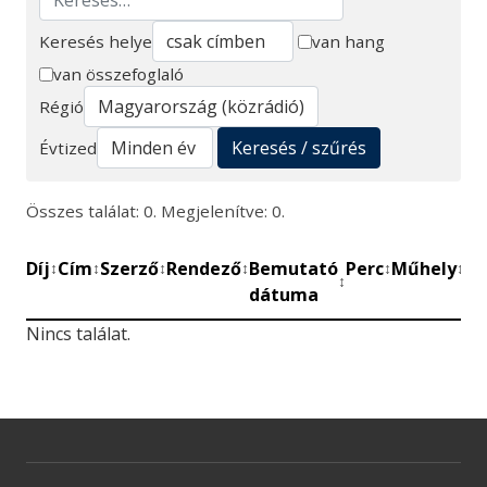
Keresés helye
van hang
van összefoglaló
Keresés
Régió
Keresés / szűrés
Évtized
Összes találat: 0. Megjelenítve: 0.
Díj
Cím
Szerző
Rendező
Bemutató
Perc
Műhely
Mű
↕
↕
↕
↕
↕
↕
↕
dátuma
be
Nincs találat.