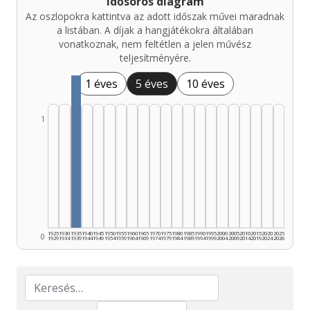
Idősoros diagram
Az oszlopokra kattintva az adott időszak művei maradnak
a listában. A díjak a hangjátékokra általában
vonatkoznak, nem feltétlen a jelen művész
teljesítményére.
1 éves
5 éves
10 éves
1
1925
1930
1935
1940
1945
1950
1955
1960
1965
1970
1975
1980
1985
1990
1995
2000
2005
2010
2015
2020
2025
0
1929
1934
1939
1944
1949
1954
1959
1964
1969
1974
1979
1984
1989
1994
1999
2004
2009
2014
2019
2024
2026