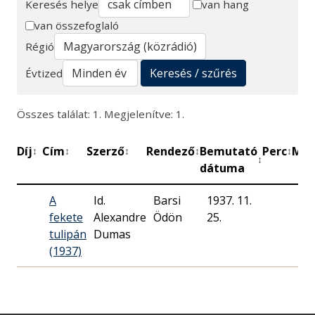
Keresés helye
van hang
van összefoglaló
Keresés
Régió
Keresés / szűrés
Évtized
Összes találat: 1. Megjelenítve: 1.
Díj
Cím
Szerző
Rendező
Bemutató
Perc
Műh
↕
↕
↕
↕
↕
↕
dátuma
A
Id.
Barsi
1937. 11.
Ma
fekete
Alexandre
Ödön
25.
Rá
tulipán
Dumas
(1937)